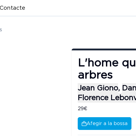
Contacte
s
L'home qu
arbres
Jean Giono
,
Dan
Florence Lebonv
29€
Afegir a la bossa