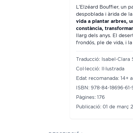
L’Elzéard Bouffier, un pa
despoblada i àrida de l
vida a plantar arbres, 
constància, transforma
llarg dels anys. El dese
frondós, ple de vida, i l
Traducció: Isabel-Clara
Col·lecció: Il·lustrada
Edat recomanada: 14+ a
ISBN: 978-84-18696-61-
Pàgines: 176
Publicació: 01 de març 