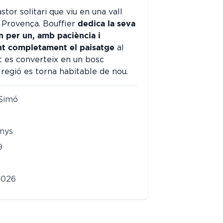
stor solitari que viu en una vall
dedica la seva
a Provença. Bouffier
un per un, amb paciència i
nt completament el paisatge
al
rt es converteix en un bosc
a regió es torna habitable de nou.
 Simó
nys
9
2026