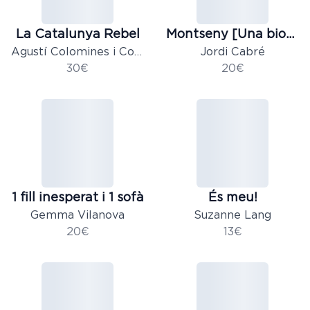
La Catalunya Rebel
Montseny [Una biografia]
Agustí Colomines i Companys, Estat Català
Jordi Cabré
30€
20€
1 fill inesperat i 1 sofà
És meu!
Gemma Vilanova
Suzanne Lang
20€
13€