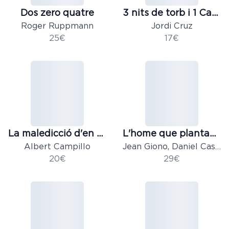
Dos zero quatre
3 nits de torb i 1 Cap d'Any
Roger Ruppmann
Jordi Cruz
25€
17€
La maledicció d'en Serrallonga
L'home que plantava arbres
Albert Campillo
Jean Giono, Daniel Casenave, Florence Lebonvallet
20€
29€