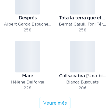
Després
Tota la terra que el meu cor estima
Albert Garcia Espuche, Núria Rivero
Bernat Gasull, Toni Térmens
25€
25€
Mare
Collsacabra [Una biografia]
Hélène Delforge
Blanca Busquets
22€
20€
Veure més