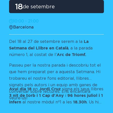
18
de setembre
10:00 - 21:00
Barcelona
La
Del 18 al 27 de setembre serem a la
Setmana del Llibre en Català
, a la parada
Arc de Triomf.
número 1, al costat de l'
Passeu per la nostra parada i descobriu tot el
que hem preparat per a aquesta Setmana. Hi
trobareu el nostre fons editorial, llibres
signats pels autors i un equip amb ganes de
Avui dia 18
Jordi Cruz
en
signa els seus llibres
conversar sobre lectures. Ens encantarà
3 nit de torb i 1 Cap d'Any
96 hores juliol i 1
i
veure-us!
infern
18.30h
al nostre mòdul nº1 a les
. Us hi
esperem.