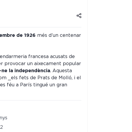
embre de 1926
més d’un centenar
alans
gendarmeria francesa acusats de
r provocar un aixecament popular
-ne la independència
. Aquesta
m _els fets de Prats de Molló, i el
s féu a París tingué un gran
nys
-2