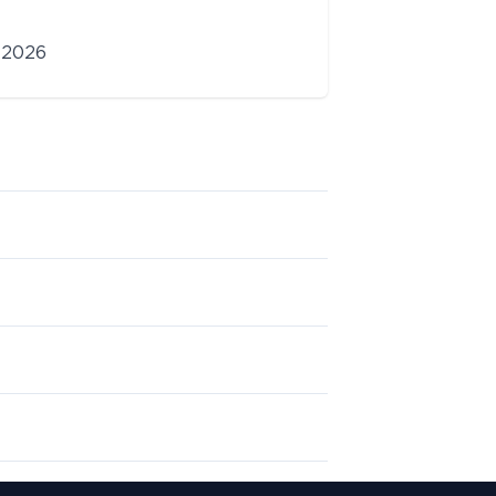
r 2026
el títol de
La
nari dels Fets
derivà de les
 del perquè de
i a Bèlgica, el
e.
en els Fets.
ltural!
tí Colomines i
re del Cercle