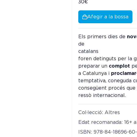
30€
Afegir a la bossa
nov
Els primers dies de
de
cat
foren detinguts per la 
complot
preparar un
pe
proclamar
a Catalunya i
temptativa, coneguda co
consegüent procés que e
ressò internacional.
Col·lecció: Altres
Edat recomanada: 16+ a
ISBN: 978-84-18696-60