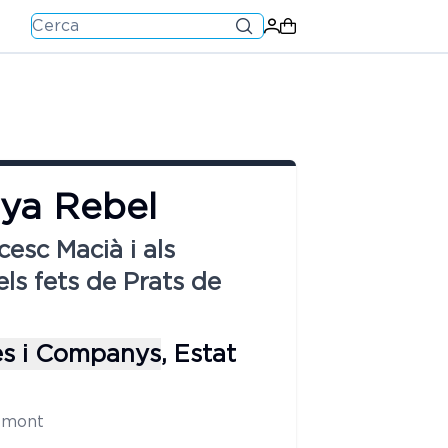
nya Rebel
cesc Macià i als
ls fets de Prats de
es i Companys
,
Estat
demont