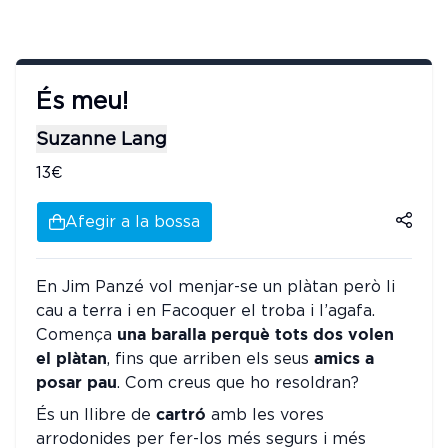
És meu!
Suzanne Lang
13€
Afegir a la bossa
En Jim Panzé vol menjar-se un plàtan però li
cau a terra i en Facoquer el troba i l’agafa.
una baralla perquè tots dos volen
Comença
el plàtan
amics a
, fins que arriben els seus
posar pau
. Com creus que ho resoldran?
cartró
És un llibre de
amb les vores
arrodonides per fer-los més segurs i més