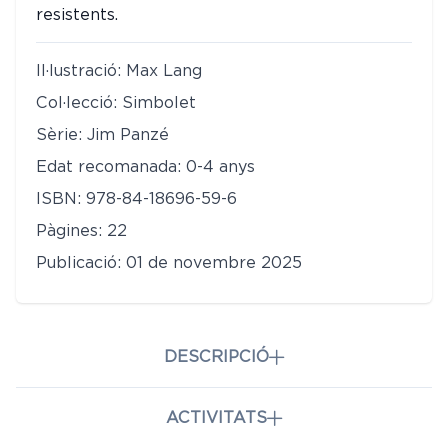
resistents.
Il·lustració: Max Lang
Col·lecció: Simbolet
Sèrie: Jim Panzé
Edat recomanada: 0-4 anys
ISBN: 978-84-18696-59-6
Pàgines: 22
Publicació: 01 de novembre 2025
DESCRIPCIÓ
ACTIVITATS
Quan a en Jim Panzé li cau el darrer plàtan que
quedava, en Facoquer, que passava per allà, se’l