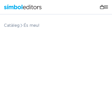
Catàleg
És meu!