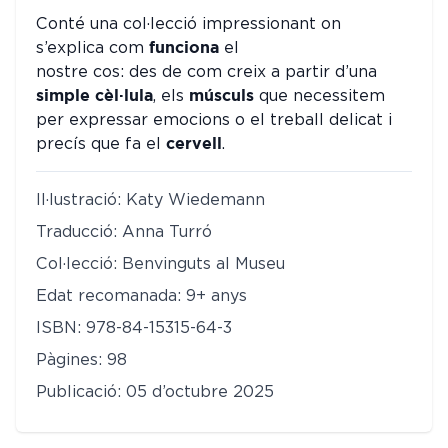
Conté una col·lecció impressionant on
funciona
s’explica com
el
nostre cos: des de com creix a partir d’una
simple cèl·lula
músculs
, els
que necessitem
per expressar emocions o el treball delicat i
cervell
precís que fa el
.
Il·lustració: Katy Wiedemann
Traducció: Anna Turró
Col·lecció: Benvinguts al Museu
Edat recomanada: 9+ anys
ISBN: 978-84-15315-64-3
Pàgines: 98
Publicació: 05 d’octubre 2025