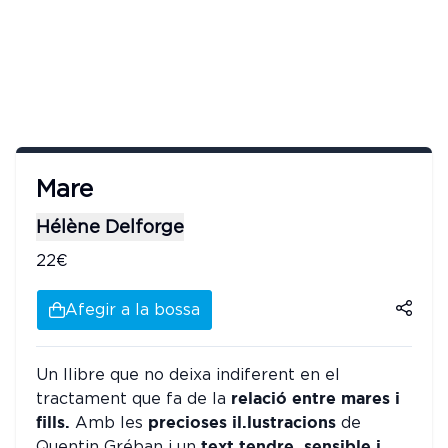
Mare
Hélène Delforge
22€
Afegir a la bossa
Un llibre que no deixa indiferent en el
relació entre mares i
tractament que fa de la
fills.
precioses il.lustracions
Amb les
de
text tendre, sensible i
Quentin Gréban i un